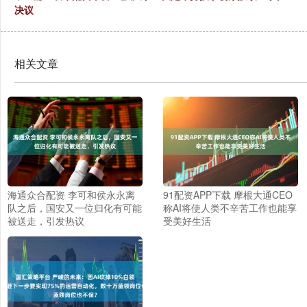
决议
相关文章
海通众合配资 李可和侯永永离
91配资APP下载 摩根大通CEO
队之后，国安又一位归化有可能
称AI将使人类不辛苦工作也能享
被送走，引发热议
受美好生活