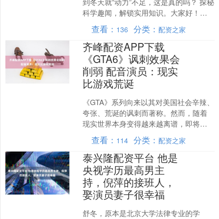
到冬天就“动力”不足，这是真的吗？ 探秘
科学趣闻，解锁实用知识。大家好！我
是泰安市科技馆科普小使者科科，我是
查看：
分类：
136
配资之家
科普小使者慧....
齐峰配资APP下载
《GTA6》讽刺效果会
削弱 配音演员：现实
比游戏荒诞
《GTA》系列向来以其对美国社会辛辣、
夸张、荒诞的讽刺而著称。然而，随着
现实世界本身变得越来越离谱，即将问
世的《GTA6》还能否像前作那样产生强
查看：
分类：
114
配资之家
烈的讽刺冲击力?....
泰兴隆配资平台 他是
央视学历最高男主
持，倪萍的接班人，
娶演员妻子很幸福
舒冬，原本是北京大学法律专业的学