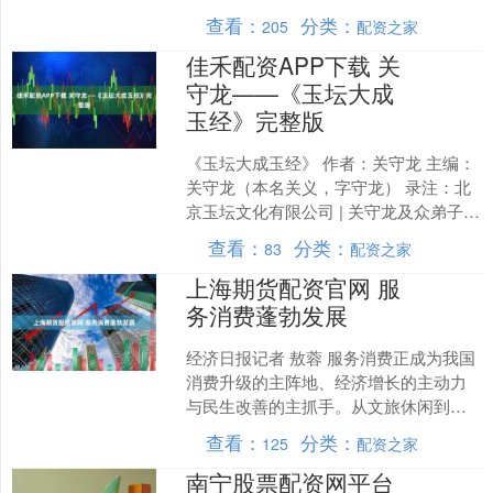
例集”）。 案例集的发布，是上交所深入
查看：
分类：
205
配资之家
践行“两山....
佳禾配资APP下载 关
守龙——《玉坛大成
玉经》完整版
《玉坛大成玉经》 作者：关守龙 主编：
关守龙（本名关义，字守龙） 录注：北
京玉坛文化有限公司 | 关守龙及众弟子
立旨：承玉脉·传玉道·育匠才·润人心·臻
查看：
分类：
83
配资之家
至善 ....
上海期货配资官网 服
务消费蓬勃发展
经济日报记者 敖蓉 服务消费正成为我国
消费升级的主阵地、经济增长的主动力
与民生改善的主抓手。从文旅休闲到家
政养老，从数字服务到绿色循环，从社
查看：
分类：
125
配资之家
区便民到就业服务，服....
南宁股票配资网平台