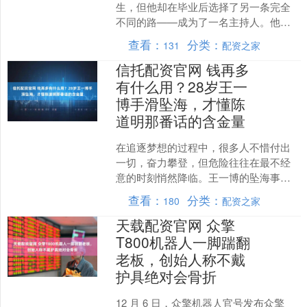
生，但他却在毕业后选择了另一条完全
不同的路——成为了一名主持人。他的
天赋和努力让他在主持界取得了显著的
查看：
分类：
131
配资之家
成就，并一度被誉为倪萍的接....
信托配资官网 钱再多
有什么用？28岁王一
博手滑坠海，才懂陈
道明那番话的含金量
在追逐梦想的过程中，很多人不惜付出
一切，奋力攀登，但危险往往在最不经
意的时刻悄然降临。王一博的坠海事件
就是一个深刻的警示，它让我们反思，
查看：
分类：
180
配资之家
极限挑战背后不仅仅是激情....
天载配资官网 众擎
T800机器人一脚踹翻
老板，创始人称不戴
护具绝对会骨折
12 月 6 日，众擎机器人官号发布众擎