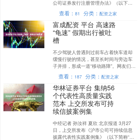
公司证券发行注册管理办法》（以下简
称《再融资办法》）及配套规则进行修
查看：
分类：
81
配资之家
改，现向社会公开征求....
富成配资 平台 高速路
“龟速” 假期出行被吐
槽
不少驾驶人曾遇到过前车占着快车道却
缓慢行驶的情况，甚至长时间与旁边车
子并排，形成一道“移动路障”。网友们把
这些超低速行驶的车辆戏称为“龟速车”。
查看：
分类：
187
配资之家
在端午假期期间，....
华林证券平台 集纳56
个代表性高质量实践
范本 上交所发布可持
续信披案例集
中经记者 孙汝祥 夏欣 北京报道 3月27
日，上交所发布《沪市公司可持续信息
披露代表性实践案例集》（以下简称“案