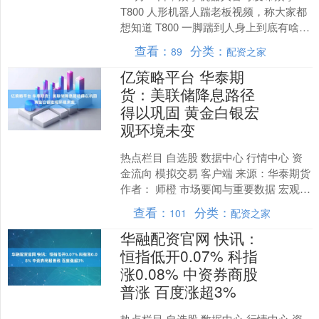
T800 人形机器人踹老板视频，称大家都
想知道 T800 一脚踹到人身上到底有啥感
觉？众擎团队也挺好奇的，于是怂恿老
查看：
分类：
89
配资之家
板....
亿策略平台 华泰期
货：美联储降息路径
得以巩固 黄金白银宏
观环境未变
热点栏目 自选股 数据中心 行情中心 资
金流向 模拟交易 客户端 来源：华泰期货
作者： 师橙 市场要闻与重要数据 宏观面
2025-12-05当周，黄金价格延....
查看：
分类：
101
配资之家
华融配资官网 快讯：
恒指低开0.07% 科指
涨0.08% 中资券商股
普涨 百度涨超3%
热点栏目 自选股 数据中心 行情中心 资