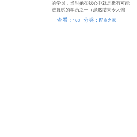
的学员，当时她在我心中就是极有可能
进复试的学员之一（虽然结果令人惋
惜）。复习期间，她交作业很积极，并
查看：
分类：
160
配资之家
且保质保量完成。也会自....
山东配资网平台 中原
按揭：香港10月转按
登记环比下跌6% 仍
属今年次高数字
中原按揭董事总经理王美凤表示，根据
中原按揭研究部数据，香港2025年10月
银行转按登记共录得624宗，相对9月份
一年半高位667宗，环比下跌6.4%，仍属
查看：
分类：
103
配资之家
今年第....
捷希源官网APP下载
江浙沪“断崖式”领
先：户均近1.5台电视
北京略低于全国水平
国家统计局编纂的最新《中国统计年鉴