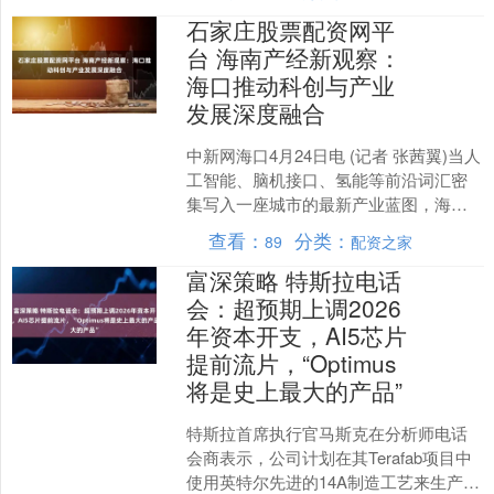
的谈判框架与之前是否有....
石家庄股票配资网平
台 海南产经新观察：
海口推动科创与产业
发展深度融合
中新网海口4月24日电 (记者 张茜翼)当人
工智能、脑机接口、氢能等前沿词汇密
集写入一座城市的最新产业蓝图，海口
正在下一盘怎样的棋？ 24日在海口举办
查看：
分类：
89
配资之家
的《环海南....
富深策略 特斯拉电话
会：超预期上调2026
年资本开支，AI5芯片
提前流片，“Optimus
将是史上最大的产品”
特斯拉首席执行官马斯克在分析师电话
会商表示，公司计划在其Terafab项目中
使用英特尔先进的14A制造工艺来生产芯