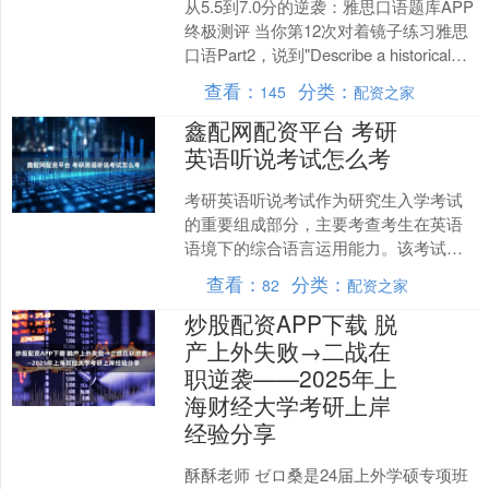
从5.5到7.0分的逆袭：雅思口语题库APP
终极测评 当你第12次对着镜子练习雅思
口语Part2，说到"Describe a historical
place"....
查看：
分类：
145
配资之家
鑫配网配资平台 考研
英语听说考试怎么考
考研英语听说考试作为研究生入学考试
的重要组成部分，主要考查考生在英语
语境下的综合语言运用能力。该考试并
非全国统考项目，而是由各高校根据专
查看：
分类：
82
配资之家
业需求自主命题实施，因此....
炒股配资APP下载 脱
产上外失败→二战在
职逆袭——2025年上
海财经大学考研上岸
经验分享
酥酥老师 ゼロ桑是24届上外学硕专项班