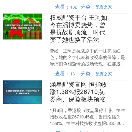
片。 此举标志着英特尔的一大突破。英
查看：
分类：
132
配资之家
特尔一直在....
权威配资平台 王珂如
今在淄博卖烧烤，曾
是抗战剧顶流，时代
变了她也换了活法
曾经，王珂是抗战剧中的一抹亮眼红
色，她的名字代表着收视率的保障，是
导演们争相邀请的战场玫瑰。在那股谍
战风潮席卷荧屏的时代，王珂无疑是最
查看：
分类：
161
配资之家
耀眼的明星之一。 展开剩余....
涵星配资官网 恒指收
涨1.38%报26710点,
券商、保险板块领涨
1月6日，香港股市收盘录得上涨。恒生
指数收盘报26710.45点，当日涨幅为
1.38%。恒生科技指数收盘报5825.26
点，上涨1.46%。恒生国企指数上涨1.....