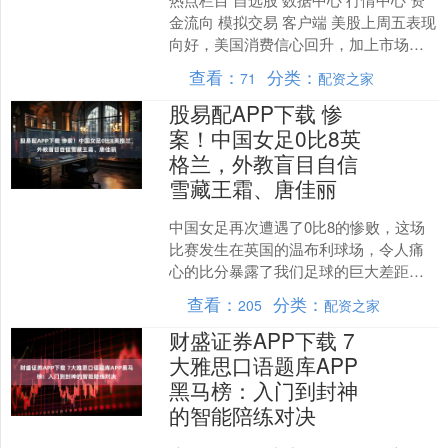
金流向 模拟交易 客户端 美股上周五表现
向好，美国消费信心回升，加上市场憧
憬联储局本周将继续减息，利好大市气
查看：
分类：
71
配资之家
氛，三大指数....
股易配APP下载 惨
案！中国女足0比8英
格兰，外教盲目自信
雪藏王霜、唐佳丽
中国女足再次遭遇了0比8的惨败，这场
比赛发生在英国的温布利球场，令人痛
心的比分暴露了我们足球的巨大差距。0
比8的失利，不仅平了中国女足历史上最
查看：
分类：
205
配资之家
大分差的纪录（此前....
财盛证券APP下载 7
大雅思口语题库APP
黑马榜：入门到封神
的智能陪练对决