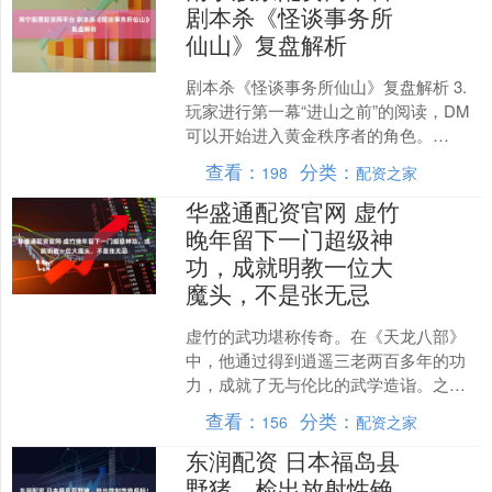
剧本杀《怪谈事务所
仙山》复盘解析
剧本杀《怪谈事务所仙山》复盘解析 3.
玩家进行第一幕“进山之前”的阅读，DM
可以开始进入黄金秩序者的角色。
(BGM:雨碎江南) 4.玩家阅读结束后，DM
查看：
分类：
198
配资之家
说道：....
华盛通配资官网 虚竹
晚年留下一门超级神
功，成就明教一位大
魔头，不是张无忌
虚竹的武功堪称传奇。在《天龙八部》
中，他通过得到逍遥三老两百多年的功
力，成就了无与伦比的武学造诣。之
后，他又吸取了逍遥派各门各派的武学
查看：
分类：
156
配资之家
精髓，逐渐修炼出生死符、小....
东润配资 日本福岛县
野猪，检出放射性铯