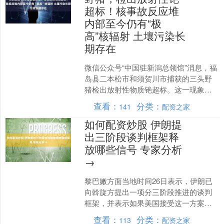
超标！核事故反应堆
内部至今仍有“极
高”核辐射 土壤污染长
期存在
微信公众号“中国驻新潟总领馆”消息，福
岛县二本松市和须贺川市捕获的三头野
猪检出放射性物质铯超标。这一现象与
2011年福岛核事故有关，土壤中至今仍
查看：
分类：
141
配资之家
残存着铯等放射性....
如何配资炒股 伊朗提
出三阶段谈判框架释
放哪些信号 专家分析
→
黎巴嫩方面当地时间26日表示，伊朗已
向斡旋方提出一项分三阶段推进的谈判
框架，并表示如果美国接受这一方案，
谈判即可恢复。伊朗提出分三阶段推进
查看：
分类：
113
配资之家