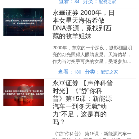
查看：
分类：
84
配资之家
永崋证券 2000年，日
本女星天海佑希做
DNA溯源，竟找到西
藏的牧羊姐妹
2000年，东京的一个深夜，摄影棚里明
亮的灯光照得人眼睛发晃。天海佑希，
作为当时炙手可热的女星，受邀参加一
档科普节目，目的是为了宣传在千叶县
查看：
分类：
180
配资之家
出土的3500年前的....
永崋证券 【声伴科普
时光】《“岱”你科
普》第15课：新能源
汽车一到冬天就“动
力”不足，这是真的
吗？
《“岱”你科普》 第15课：新能源汽车一