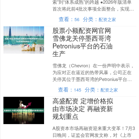
索”到“体系成熟”的跨越 ●2026年版清单
首次将此前4批次事项全面整合，实现企
业准入准营、招聘用工、经营发展、工
查看：
分类：
56
配资之家
程建设、....
股票小额配资网官网
雪佛龙关停墨西哥湾
Petronius平台的石油
生产
雪佛龙（Chevron）在一份声明中表示，
为应对正在逼近的热带风暴，公司正在
关停其位于墨西哥湾的Petronius平台的
石油生产，并将所有相关人员撤离至陆
查看：
分类：
145
配资之家
地。 ....
高盛配资 定增价格拟
由市场决定 再融资新
规划重点
A股资本市场再融资迎来重大变革！7月3
日晚间，证监会官网发文称，对《上市