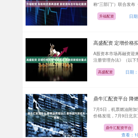
称“三部门”）联合发布
日期
升福配资
高盛配资 定增价格
A股资本市场再融资迎
注册管理办法》（以下简
日期：0
高盛配资
鼎牛汇配资平台 降
7月5日，机票燃油附
价格发现，7月9日北京
鼎牛汇配资平台
查看：
1