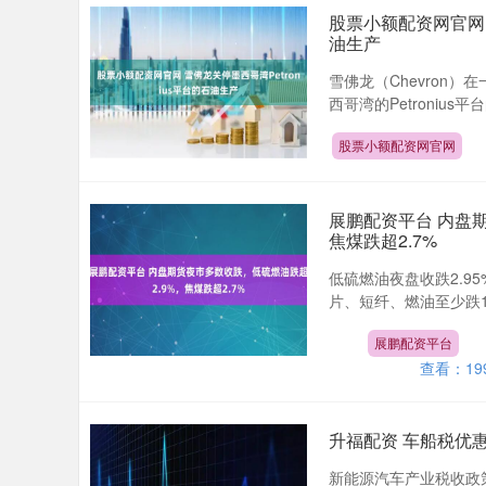
股票小额配资网官网 
油生产
雪佛龙（Chevron
西哥湾的Petronius
股票小额配资网官网
展鹏配资平台 内盘
焦煤跌超2.7%
低硫燃油夜盘收跌2.95
片、短纤、燃油至少跌1.
展鹏配资平台
查看：
19
升福配资 车船税优
新能源汽车产业税收政