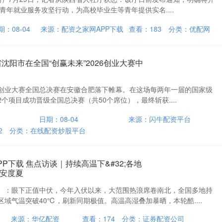
等青年就业服务攻坚行动，为高校毕业生等青年提供实名....
期：08-04
来源：配资之家网APP下载
查看：
183
分类：
优配网
沈阳市在全国“创赢未来”2026创业大赛中
26创业大赛全国总决赛在安徽合肥落下帷幕。在这场每两年一届的国家级
个项目成功晋级全国总决赛（共50个席位），最终斩获....
日期：08-04
来源：闪牛配资平台
2
分类：
在线配资炒股平台
P下载 焦点访谈｜持续高温下&#32;各地
安度夏
）：眼下正值中伏，今年入伏以来，大范围热浪席卷南北，全国多地持
域气温突破40℃，刷新同期极值。高温高湿叠加暴晒，本轮酷....
来源：华亿配资
查看：
174
分类：
证券配资公司