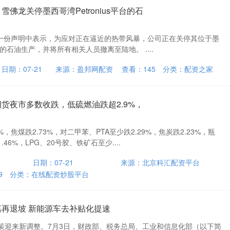
雪佛龙关停墨西哥湾Petronius平台的石
）在一份声明中表示，为应对正在逼近的热带风暴，公司正在关停其位于墨
平台的石油生产，并将所有相关人员撤离至陆地。 ....
日期：07-21
来源：盈邦网配资
查看：
145
分类：
配资之家
期货夜市多数收跌，低硫燃油跌超2.9%，
%，焦煤跌2.73%，对二甲苯、PTA至少跌2.29%，焦炭跌2.23%，瓶
46%，LPG、20号胶、铁矿石至少....
日期：07-21
来源：北京科汇配资平台
9
分类：
在线配资炒股平台
惠再退坡 新能源车去补贴化提速
策迎来新调整。7月3日，财政部、税务总局、工业和信息化部（以下简