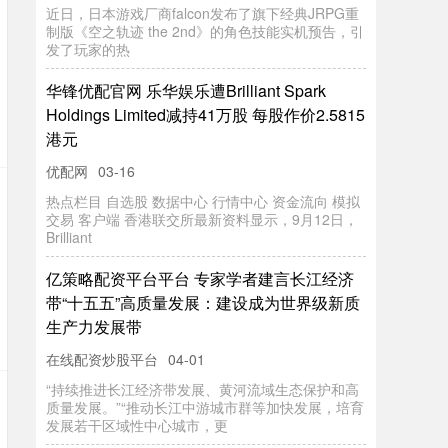
近日，日本游戏厂商falcon发布了旗下经典JRPG重
制版《空之轨迹 the 2nd》的角色技能实机预告，引
发了玩家的热
华锋优配官网 乐华娱乐遭Brilliant Spark
Holdings Limited减持41万股 每股作价2.5815
港元
优配网
03-16
热点栏目 自选股 数据中心 行情中心 资金流向 模拟
交易 客户端 香港联交所最新资料显示，9月12日，
Brilliant
亿策略配资平台平台 专家学者建言长江经济
带“十五五”高质量发展：建设成为世界级新质
生产力发展带
在线配资炒股平台
04-01
“持续推进长江经济带发展、黄河流域生态保护和高
质量发展。”“推动长江中游城市群等加快发展，培育
发展若干区域性中心城市，更