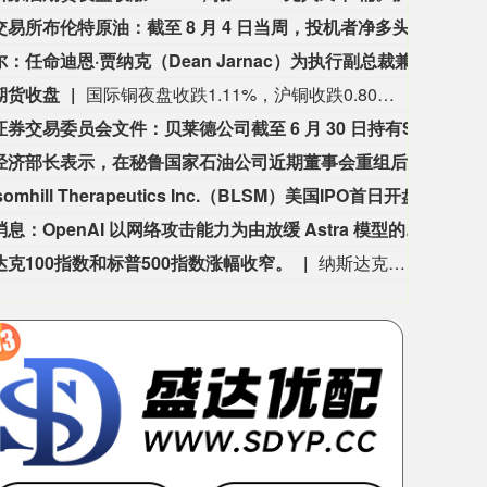
3563.12
基金指数
72
47.56
1.35%
洲际交易所布伦特原油：截至 8 月 4 日当周，投机者净多头头寸减少 20361 份合约，降至 164722 份。
洲际交
英特尔：任命迪恩·贾纳克（Dean Jarnac）为执行副总裁兼首席销售官。格雷格·恩斯特（Greg Ernst）将在任职27年后离开英特尔。
英特尔
期货收盘
国际铜夜盘收跌1.11%，沪铜收跌0.80%，沪铝收跌0.13%，沪锌收跌1.54%，沪铅收跌0.29%，沪镍收涨0.52%，沪锡收跌1.51%。氧化铝夜盘收跌0.04%，铝合金收跌0.09%。不锈钢夜盘收涨0.21%。
美国证券交易委员会文件：贝莱德公司截至 6 月 30 日持有SpaceX 5100 万股 A 类普通股。
美国证
秘鲁经济部长表示，在秘鲁国家石油公司近期董事会重组后，不会对该国企推行私有化。
秘鲁
Blossomhill Therapeutics Inc.（BLSM）美国IPO首日开盘报15.75美元，此前给出的IPO发行价为每股16美元。
Blos
市场消息：OpenAI 以网络攻击能力为由放缓 Astra 模型的发布。
市场消
达克100指数和标普500指数涨幅收窄。
纳斯达克100指数和标普500指数涨幅收窄。