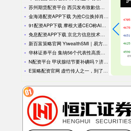
沪深300
4694.44
北
43.13
0.93%
苏州期货配资平台 西贝发布致歉信，多个餐品调整为门店现做
金海港配资APP下载 为抢C位换掉肖战？杨幂方深夜发飙，要求
91配资APP下载 摩根大通CEO称AI将使人类不辛苦工作也
免息配资APP下载 京北方信息技术股份有限公司入围《经济观察
新百富策略官网 YiwealthSMI｜易方达基金抖音实践A
华林证券平台 集纳56个代表性高质量实践范本 上交所发布可持
N配资平台 甲状腺结节要补碘吗？济南国医堂张青松主任：辨证看
E策略配资官网 虚竹传人之一，到了《神雕侠侣》中，可以领跑整