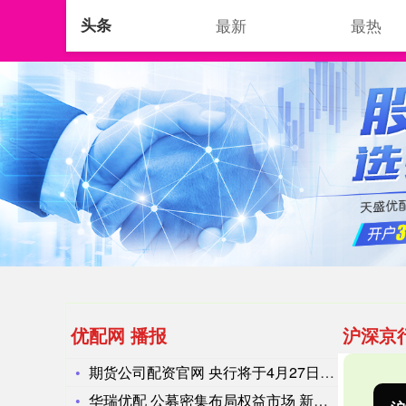
头条
最新
最热
首页
优配网
配
优配网 播报
沪深京
期货公司配资官网 央行将于4月27日开展4000亿元MLF操
华瑞优配 公募密集布局权益市场 新发基金聚焦科创和港股