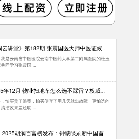
182期 张震国医大师中医证候层次及“两态三三”学术思想简介（二）
。我是云南省中医医院云南中医药大学第二附属医院的杜玉
同学习张震国....
2月 物业扫地车怎么选不踩雷？权威标准+高口碑厂家实测推荐
多，怕买贵了浪费，怕买便宜了用几天就出故障，更怕选的
洁效果差还耽....
润百富榜发布：钟睒睒刷新中国首富财富纪录！宗馥莉女首富之位被取代