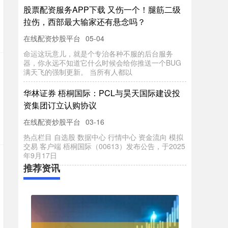
股票配资服务APP下载 又伤一个！腿筋二级
拉伤，西部最大输家还有悬念吗？
在线配资炒股平台
05-04
命运这玩意儿，就是个专治各种不服的后台服务
器，你永远不知道它什么时候会给你推送一个BUG
满天飞的强制更新。 当所有人都以
华林证券 梧桐国际：PCL与昊天国际建设投
资集团订立认购协议
在线配资炒股平台
03-16
热点栏目 自选股 数据中心 行情中心 资金流向 模拟
交易 客户端 梧桐国际（00613）发布公告，于2025
年9月17日
推荐资讯