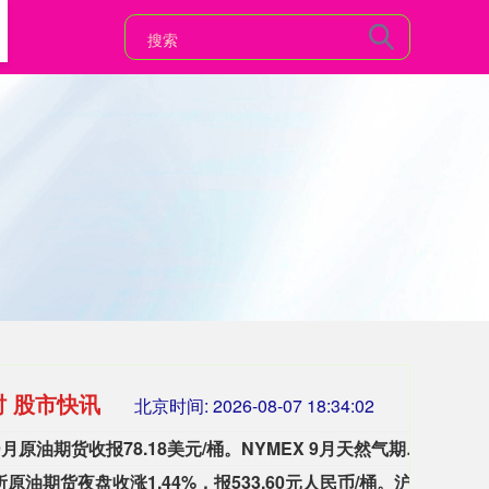
时 股市快讯
北京时间:
2026-08-07 18:34:04
WTI 9月原油期货收报78.18美元/桶。NYMEX 9月天然气期货收报2.6620美元/百万英热单位。NYMEX 9月汽油期货收报2.9853美元/加仑，NYMEX 9月取暖油期货收报3.9024美元/加仑。
WTI
上期所原油期货夜盘收涨1.44%，报533.60元人民币/桶。沪金夜盘收涨1.53%，沪银收涨1.66%。
上期所