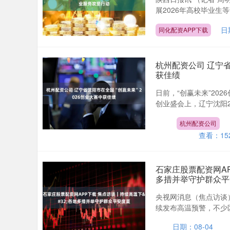
展2026年高校毕业生
日
同化配资APP下载
杭州配资公司 辽宁省
获佳绩
日前，“创赢未来”20
创业盛会上，辽宁沈阳2
杭州配资公司
查看：
15
石家庄股票配资网AP
多措并举守护群众平
央视网消息（焦点访谈
续发布高温预警，不少区
日期：08-04