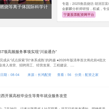
专题：2025衡昌烧坊·胡润
布燃烧等离子体国际科学计
金麒麟分析师研报，权威，专业，
宁夏股票配资网平台
357项高频服务事项实现“川渝通办”
完成从“试点探索”到“体系成熟”的跨越 ●2026年版清单首次将此前4批次
准入准营、招聘用工、经营发展、工程建设、....
日期：08-04
来源：长鸿配资
查看：
56
分类：
配资之家
 陕西开展高校毕业生等青年就业服务攻坚
明）7月29日，记者从陕西省人社厅获悉：该厅日前发布通知，明确将开