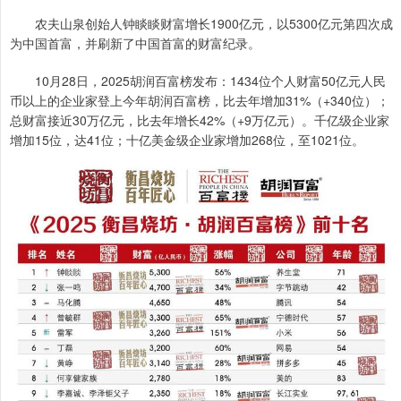
农夫山泉创始人钟睒睒财富增长1900亿元，以5300亿元第四次成
为中国首富，并刷新了中国首富的财富纪录。
10月28日，2025胡润百富榜发布：1434位个人财富50亿元人民
币以上的企业家登上今年胡润百富榜，比去年增加31%（+340位）；
总财富接近30万亿元，比去年增长42%（+9万亿元）。千亿级企业家
增加15位，达41位；十亿美金级企业家增加268位，至1021位。