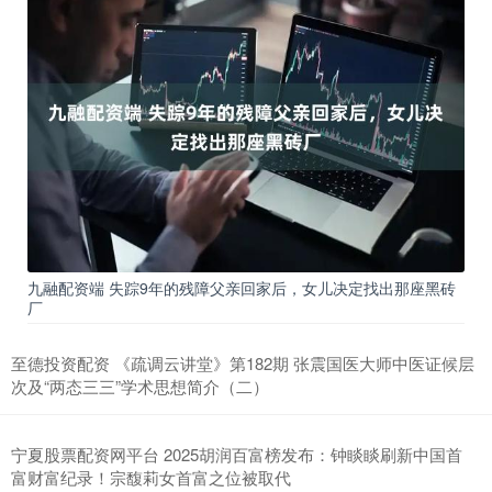
九融配资端 失踪9年的残障父亲回家后，女儿决定找出那座黑砖
厂
至德投资配资 《疏调云讲堂》第182期 张震国医大师中医证候层
次及“两态三三”学术思想简介（二）
宁夏股票配资网平台 2025胡润百富榜发布：钟睒睒刷新中国首
富财富纪录！宗馥莉女首富之位被取代