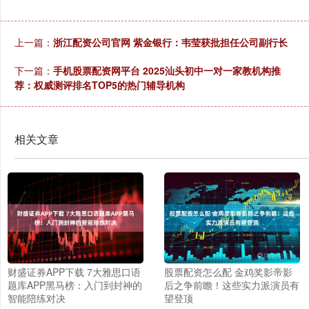
上一篇：
浙江配资公司官网 紫金银行：韦莹获批担任公司副行长
下一篇：
手机股票配资网平台 2025汕头初中一对一家教机构推
荐：权威测评排名TOP5的热门辅导机构
相关文章
财盛证券APP下载 7大雅思口语
股票配资怎么配 金鸡奖影帝影
题库APP黑马榜：入门到封神的
后之争前瞻！这些实力派演员有
智能陪练对决
望登顶