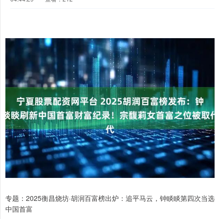
专题：2025衡昌烧坊·胡润百富榜出炉：追平马云，钟睒睒第四次当选
中国首富