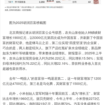
图为2025胡润百富榜截图
北京商报记者从胡润百富公众号获悉，农夫山泉创始人钟睒睒财
富增长1900亿元，以5300亿元第四次成为中国首富，并刷新了中国首
富的财富纪录。他是继马云之后，第二位实现“四度登顶”的企业家，
巧合的是，两人都是绍兴人。旗下产品红瓶矿泉水业绩稳定，新品牌
如东方树叶等销量增加，带来整体业绩增长。财报显示，2025年上半
年，农夫山泉实现营业收入约为256.22亿元，同比增长15.56%；实现
归母净利润约为76.22亿元，同比大增22.16%，茶饮料业务收入首次
超越包装饮用水。
去年“一鸣惊人”的首富张一鸣退居第二，这一年财富增加了1200
亿元达4700亿元。第三名是马化腾，其财富涨了1500亿元。
此外，小米创始人雷军时隔十年重回前五，成为“增长王”，财富
比去年增长1960亿元。据贝壳财经，今年上半年，小米营收2272亿
元，同比增38%；净利润215亿元，同比增70%。汽车业务成增长引