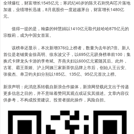
全球爆红，财富增长1545亿元；寒武纪40岁的陈天石则凭AI芯片落地
加速，业绩增长迅速，8月底股价一度超越茅台，财富增长1480亿
元。
值得一提的是，翰森的钟慧娟以1410亿元取代娃哈哈875亿元的
宗馥莉，成为中国女首富。
该榜单还显示，本次新增376位上榜者，数量为去年的7倍。新人
首位是老铺黄金徐高明、徐东波父子，以695亿元跻身榜单前100；集
换式卡牌龙头卡游的李奇斌、齐燕夫妇以600亿元紧随其后。此外，
古茗、霸王茶姬、沪上阿姨三家新茶饮品牌上市后，创始人王云安、
张俊杰、单卫钧夫妇分别以185亿、135亿、95亿元首次上榜。
新浪声明：此消息系转载自新浪合作媒体，新浪网登载此文出于传递
更多信息之目的，并不意味着赞同其观点或证实其描述。文章内容仅
供参考，不构成投资建议。投资者据此操作，风险自担。