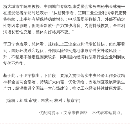
浙大城市学院副教授、中国城市专家智库委员会常务副秘书长林先平
在接受记者采访时还表示：“从趋势来看，短期工业企业利润修复态势
将持续，上半年有望保持稳健增长；中期虽受基数抬升、外部不确定
性等因素影响，但随着新质生产力加快培育、内需持续恢复，全年利
润增长韧性充足，整体向好格局不变。”
于卫宁也表示，总体看，规模以上工业企业利润增长较快，但也要看
到，国际环境跌宕起伏，外部风险特别是地缘政治冲突外溢风险上
升，不稳定不确定性因素较多，同时国内经济转型期行业企业利润恢
复仍不均衡。
基于此，于卫宁指出，下阶段，要深入贯彻落实中央经济工作会议精
神和全国两会部署，持续扩大内需、优化供给，因地制宜发展新质生
产力，纵深推进全国统一大市场建设，推动工业经济持续健康发展。
（编辑：郝成 审核：朱紫云 校对：颜京宁）
优配网提示：文章来自网络，不代表本站观点。