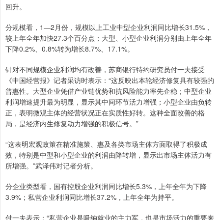
回升。
分规模看，1—2月份，规模以上工业中型企业利润同比增长31.5%，
较上年全年加快27.3个百分点；大型、小型企业利润分别由上年全年
下降0.2%、0.8%转为增长8.7%、17.1%。
针对不同规模企业利润均有改善，苏商银行特约研究员付一夫接受
《中国经营报》记者采访时表示：“这反映出本轮经济修复具有较强的
普惠性。大型企业凭借产业链优势和抗风险能力率先企稳；中型企业
利润增速提升最为明显，显示其中间环节活力增强；小型企业由负转
正，表明微观主体的经营状况正在实质性好转。这种全面改善的格
局，是经济内生修复动力增强的积极信号。”
“这表明宏观政策在精准施策、惠及各类市场主体方面取得了积极成
效，特别是中型和小型企业的利润由降转增，显示出市场主体活力有
所增强。”武泽伟对记者分析。
分企业类型看，国有控股企业利润同比增长5.3%，上年全年为下降
3.9%；私营企业利润同比增长37.2%，上年全年为持平。
付一夫表示：“私营企业是吸纳就业的主力军，也是市场活力的重要来